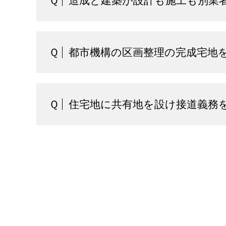
Ｑ
造成と建築が設計も施工も別業
Ｑ
都市機構の区画整理の完成宅地
Ｑ
住宅地に共有地を設け接道義務