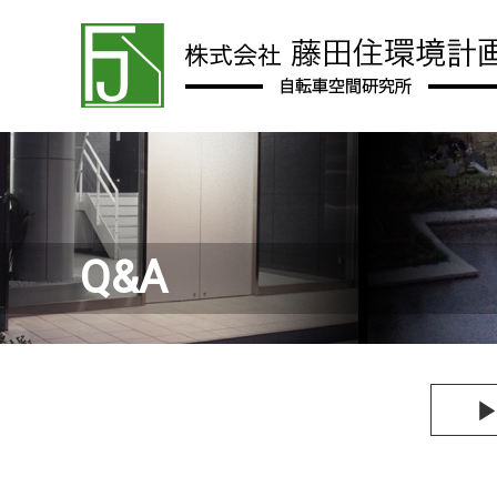
Q&A
▶